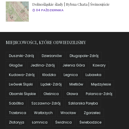
Dolnośląskie ślady | Rybna Chata | Świnoujście
04 PAŹDZIERNIKA
MIEJSCOWOŚCI, KTÓRE ODWIEDZILIŚMY
Duszniki-Zdrój
Dzierżoniów
Długopole-Zdrój
Głogów
Jedlina-Zdrój
Jelenia Góra
Kowary
Kudowa-Zdrój
Kłodzko
Legnica
Lubawka
Lwówek Śląski
Lądek-Zdrój
Mietków
Międzylesie
Oborniki Śląskie
Oleśnica
Oława
Polanica-Zdrój
Sobótka
Szczawno-Zdrój
Szklarska Poręba
Trzebnica
Wałbrzych
Wrocław
Zgorzelec
Złotoryja
Łomnica
Świdnica
Świebodzice