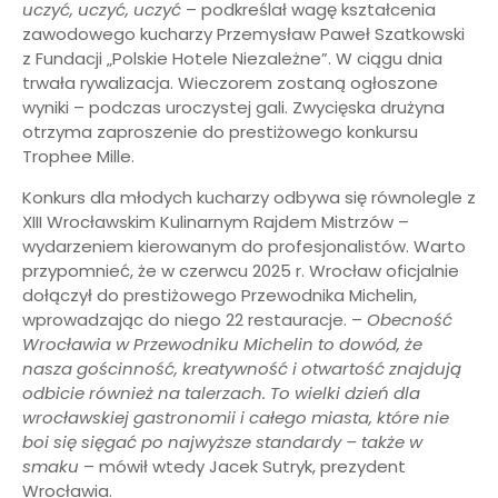
uczyć, uczyć, uczyć
– podkreślał wagę kształcenia
zawodowego kucharzy Przemysław Paweł Szatkowski
z Fundacji „Polskie Hotele Niezależne”. W ciągu dnia
trwała rywalizacja. Wieczorem zostaną ogłoszone
wyniki – podczas uroczystej gali. Zwycięska drużyna
otrzyma zaproszenie do prestiżowego konkursu
Trophee Mille.
Konkurs dla młodych kucharzy odbywa się równolegle z
XIII Wrocławskim Kulinarnym Rajdem Mistrzów –
wydarzeniem kierowanym do profesjonalistów. Warto
przypomnieć, że w czerwcu 2025 r. Wrocław oficjalnie
dołączył do prestiżowego Przewodnika Michelin,
wprowadzając do niego 22 restauracje. –
Obecność
Wrocławia w Przewodniku Michelin to dowód, że
nasza gościnność, kreatywność i otwartość znajdują
odbicie również na talerzach. To wielki dzień dla
wrocławskiej gastronomii i całego miasta, które nie
boi się sięgać po najwyższe standardy – także w
smaku
– mówił wtedy Jacek Sutryk, prezydent
Wrocławia.