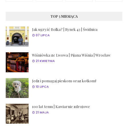
TOP 5 MIESIĄCA
Jak ugryźć Bolka? | Rynek 43 | Świdnica
07 LIPCA
Wiśniówka ze Lwowa | Pijana Wiśnia | Wrocław
21 KWIETNIA
Jedz i pomagaj pieskom oraz kotkom!
10 LIPCA
100 lat temu | Kawiarnie zdrojowe
21 MAJA