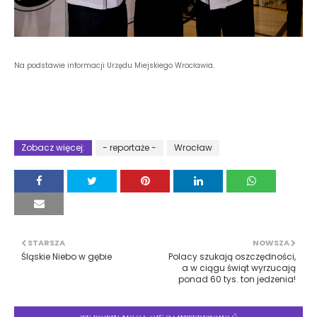
Na podstawie informacji Urzędu Miejskiego Wrocławia.
Zobacz więcej:
- reportaże -
Wrocław
STARSZA
NOWSZA
Śląskie Niebo w gębie
Polacy szukają oszczędności,
a w ciągu świąt wyrzucają
ponad 60 tys. ton jedzenia!