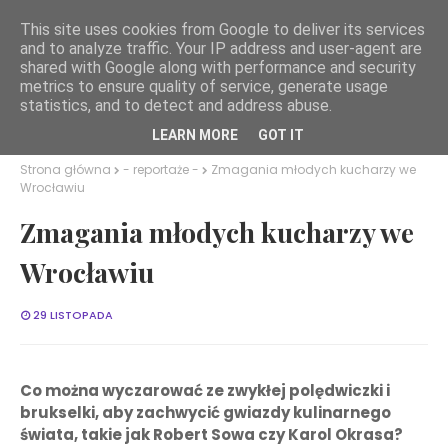
This site uses cookies from Google to deliver its services
and to analyze traffic. Your IP address and user-agent are
Smaki Dolnego Śląska
shared with Google along with performance and security
metrics to ensure quality of service, generate usage
statistics, and to detect and address abuse.
LEARN MORE
GOT IT
Strona główna
- reportaże -
Zmagania młodych kucharzy we
Wrocławiu
Zmagania młodych kucharzy we
Wrocławiu
29 LISTOPADA
Co można wyczarować ze zwykłej polędwiczki i
brukselki, aby zachwycić gwiazdy kulinarnego
świata, takie jak Robert Sowa czy Karol Okrasa?