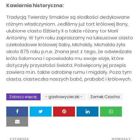
Kawiarnia historyczna:
Tradycją Twierdzy Smaków są słodkości dedykowane
różnym władczyniom. Jedliśmy już tort królowej Bony,
ulubione ciasto Elżbiety II a także różany tor Marii
Antoniny. W tym roku zapraszamy na luksusowe ciasto
czekoladowe królowej Saby, Michaldy. Michalda żyła
około 875 roku p.n.e. Znana jest z tego, że odwiedzała
króla Salomona i opowiadała mu swoje wizje, które
dotyczyły przyszłości świata. Poświęcony jej przepis
zawiera m.in. także odrobinę rumu i migdały. Poza tym
ciasta, ciasteczka naszych babć, prababć i królowych.
Zobacz więcej:
- gastrowycieczki -
Zamek Czocha
STARSZA
NOWSZA