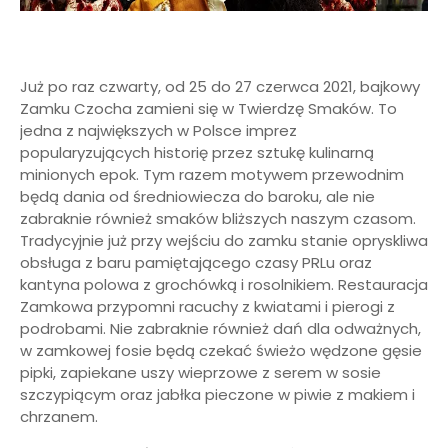
Już po raz czwarty, od 25 do 27 czerwca 2021, bajkowy
Zamku Czocha zamieni się w Twierdzę Smaków. To
jedna z największych w Polsce imprez
popularyzujących historię przez sztukę kulinarną
minionych epok. Tym razem motywem przewodnim
będą dania od średniowiecza do baroku, ale nie
zabraknie również smaków bliższych naszym czasom.
Tradycyjnie już przy wejściu do zamku stanie opryskliwa
obsługa z baru pamiętającego czasy PRLu oraz
kantyna polowa z grochówką i rosolnikiem. Restauracja
Zamkowa przypomni racuchy z kwiatami i pierogi z
podrobami. Nie zabraknie również dań dla odważnych,
w zamkowej fosie będą czekać świeżo wędzone gęsie
pipki, zapiekane uszy wieprzowe z serem w sosie
szczypiącym oraz jabłka pieczone w piwie z makiem i
chrzanem.