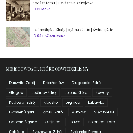
100 lat temu | Kawiarnie zdrojowe
21 MAJA
Dolnośląskie ślady | Rybna Chata | Świnoujście
04 PAŹDZIERNIKA
MIEJSCOWOŚCI, KTÓRE ODWIEDZILIŚMY
Duszniki-Zdrój
Dzierżoniów
Długopole-Zdrój
Głogów
Jedlina-Zdrój
Jelenia Góra
Kowary
Kudowa-Zdrój
Kłodzko
Legnica
Lubawka
Lwówek Śląski
Lądek-Zdrój
Mietków
Międzylesie
Oborniki Śląskie
Oleśnica
Oława
Polanica-Zdrój
Sobótka
Szczawno-Zdrój
Szklarska Poręba