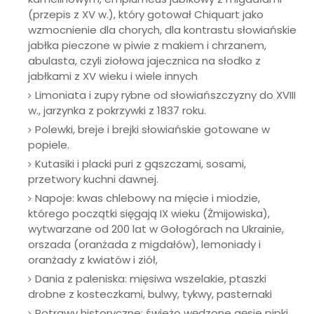
(przepis z XV w.), który gotował Chiquart jako
wzmocnienie dla chorych, dla kontrastu słowiańskie
jabłka pieczone w piwie z makiem i chrzanem,
abulasta, czyli ziołowa jajecznica na słodko z
jabłkami z XV wieku i wiele innych
Limoniata i zupy rybne od słowiańszczyzny do XVIII
w., jarzynka z pokrzywki z 1837 roku.
Polewki, breje i brejki słowiańskie gotowane w
popiele.
Kutasiki i placki puri z gąszczami, sosami,
przetwory kuchni dawnej.
Napoje: kwas chlebowy na mięcie i miodzie,
którego początki sięgają IX wieku (Żmijowiska),
wytwarzane od 200 lat w Gołogórach na Ukrainie,
orszada (oranżada z migdałów), lemoniady i
oranżady z kwiatów i ziół,
Dania z paleniska: mięsiwa wszelakie, ptaszki
drobne z kosteczkami, bulwy, tykwy, pasternaki
Potrawy historyczne: świeżo wędzone gęsie pipki,