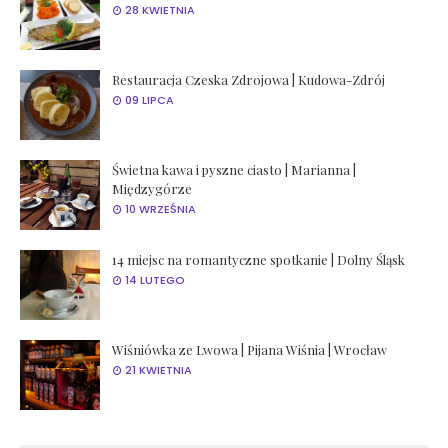
28 KWIETNIA
Restauracja Czeska Zdrojowa | Kudowa-Zdrój
09 LIPCA
Świetna kawa i pyszne ciasto | Marianna |
Międzygórze
10 WRZEŚNIA
14 miejsc na romantyczne spotkanie | Dolny Śląsk
14 LUTEGO
Wiśniówka ze Lwowa | Pijana Wiśnia | Wrocław
21 KWIETNIA