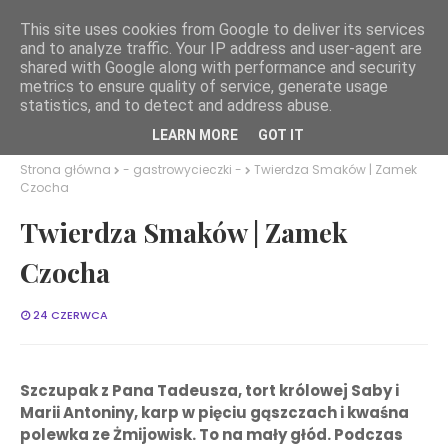
This site uses cookies from Google to deliver its services
and to analyze traffic. Your IP address and user-agent are
Smaki Dolnego Śląska
shared with Google along with performance and security
metrics to ensure quality of service, generate usage
statistics, and to detect and address abuse.
LEARN MORE
GOT IT
Strona główna
- gastrowycieczki -
Twierdza Smaków | Zamek
Czocha
Twierdza Smaków | Zamek
Czocha
24 CZERWCA
Szczupak z Pana Tadeusza, tort królowej Saby i
Marii Antoniny, karp w pięciu gąszczach i kwaśna
polewka ze Żmijowisk. To na mały głód. Podczas