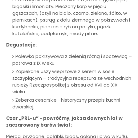
bigosiki i limoniaty. Pieczony karp w pięciu
gąszczach, (czyli na biało, czarno, zielono, żółto, w
piernikach), pstrąg z dołu ziemnego w pokrzywach i
kurdybanku, pieczenie ryb na patyku, pączki
katalońskie, podpłomyki, miody pitne.
Degustacje:
Polewka pokrzywowa z zielenią różną i soczewicą –
potrawa z IX wieku.
Zapiekane uszy wieprzowe z serem w sosie
szczypiącym – tradycyjna receptura ze wschodnich
rubieży Rzeczpospolitej z okresu od XVII do XIX
wieku.
Żeberka cesarskie –historyczny przepis kuchni
dworskiej.
Czar „PRL-u” - powróćmy, jak za dawnych lat w
zaczarowany barów świat:
Pierogi bryzgane, gołąbki, bigos, golona i piwo w kuflu.