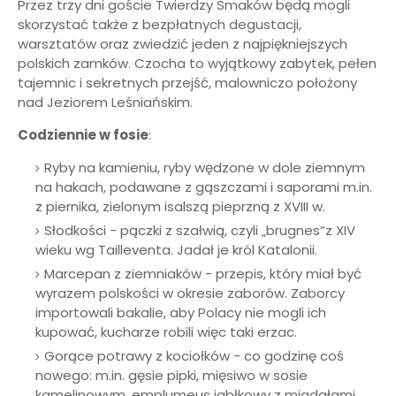
Przez trzy dni goście Twierdzy Smaków będą mogli
skorzystać także z bezpłatnych degustacji,
warsztatów oraz zwiedzić jeden z najpiękniejszych
polskich zamków. Czocha to wyjątkowy zabytek, pełen
tajemnic i sekretnych przejść, malowniczo położony
nad Jeziorem Leśniańskim.
Codziennie w fosie
:
Ryby na kamieniu, ryby wędzone w dole ziemnym
na hakach, podawane z gąszczami i saporami m.in.
z piernika, zielonym isalszą pieprzną z XVIII w.
Słodkości - pączki z szałwią, czyli „brugnes”z XIV
wieku wg Tailleventa. Jadał je król Katalonii.
Marcepan z ziemniaków - przepis, który miał być
wyrazem polskości w okresie zaborów. Zaborcy
importowali bakalie, aby Polacy nie mogli ich
kupować, kucharze robili więc taki erzac.
Gorące potrawy z kociołków - co godzinę coś
nowego: m.in. gęsie pipki, mięsiwo w sosie
kamelinowym, emplumeus jabłkowy z migdałami