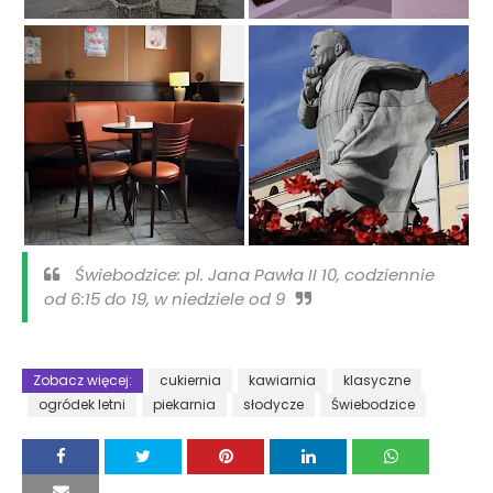
Świebodzice: pl. Jana Pawła II 10, codziennie
od 6:15 do 19, w niedziele od 9
Zobacz więcej:
cukiernia
kawiarnia
klasyczne
ogródek letni
piekarnia
słodycze
Świebodzice