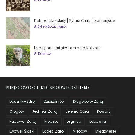
Dolnośląskie ślady | Rybna Chata | Świnoujście
04 PAŹDZIERNIKA
Jedz i pomagaj pieskom oraz kotkom!
10 LIPCA
MIEJSCOWOŚCI, KTÓRE ODWIEDZILIŚMY
Duszniki-Zdrój
Dzierżoniów
Długopole-Zdrój
Głogów
Jedlina-Zdrój
Jelenia Góra
Kowary
Kudowa-Zdrój
Kłodzko
Legnica
Lubawka
Lwówek Śląski
Lądek-Zdrój
Mietków
Międzylesie