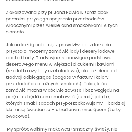
Zlokalizowana przy pl. Jana Pawła II, zaraz obok
pomnika, przyciąga spojrzenia przechodniów
widocznymi przez wielkie okna smakołykami. A tych
niemało.
Jak na każdą cukiernię z prawdziwego zdarzenia
przystało, możemy zamówić lody i desery lodowe,
ciasta i torty. Tradycyjne, stanowiące podstawę
deserowego menu w większości cukierni i kawiarni
(szarlotka czy lody czekoladowe), ale też nieco od
tradycji odbiegające (bogate w faktury i kolory
przekładańce o różnych smakach). Takie, które
zamówić można właściwie zawsze i bez względu na
porę roku będą nam smakować (sernik), jak i te,
których smak i zapach przyporządkowujemy – bardziej
lub mniej świadomie – określonym miesiącom (tarty
owocowe).
My spróbowaliśmy makowca (smaczny, świeży, nie