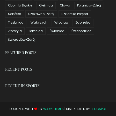
Oborniki Śląskie
Oleśnica
Oława
Polanica-Zdrój
Sobótka
Szczawno-Zdrój
Szklarska Poręba
Trzebnica
Wałbrzych
Wrocław
Zgorzelec
Złotoryja
Łomnica
Świdnica
Świebodzice
Świeradów-Zdrój
FEATURED POSTS
RECENT POSTS
RECENT IN SPORTS
DESIGNED WITH
BY
WAY2THEMES
| DISTRIBUTED BY
BLOGSPOT