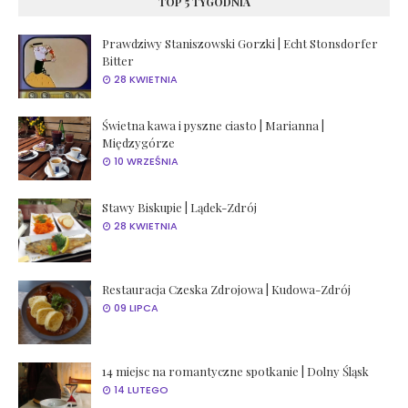
TOP 5 TYGODNIA
Prawdziwy Staniszowski Gorzki | Echt Stonsdorfer
Bitter
28 KWIETNIA
Świetna kawa i pyszne ciasto | Marianna |
Międzygórze
10 WRZEŚNIA
Stawy Biskupie | Lądek-Zdrój
28 KWIETNIA
Restauracja Czeska Zdrojowa | Kudowa-Zdrój
09 LIPCA
14 miejsc na romantyczne spotkanie | Dolny Śląsk
14 LUTEGO