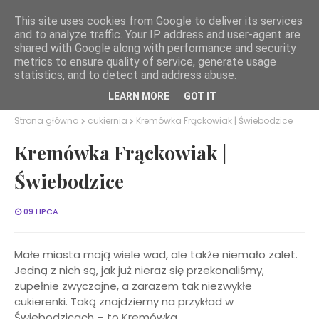
This site uses cookies from Google to deliver its services
and to analyze traffic. Your IP address and user-agent are
Smaki Dolnego Śląska
shared with Google along with performance and security
metrics to ensure quality of service, generate usage
statistics, and to detect and address abuse.
LEARN MORE
GOT IT
Strona główna
cukiernia
Kremówka Frąckowiak | Świebodzice
Kremówka Frąckowiak |
Świebodzice
09 LIPCA
Małe miasta mają wiele wad, ale także niemało zalet.
Jedną z nich są, jak już nieraz się przekonaliśmy,
zupełnie zwyczajne, a zarazem tak niezwykłe
cukierenki. Taką znajdziemy na przykład w
Świebodzicach – to Kremówka.