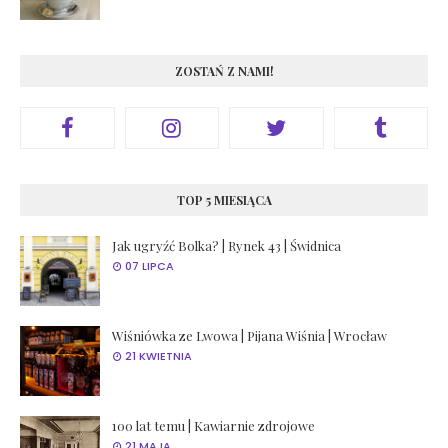
ZOSTAŃ Z NAMI!
TOP 5 MIESIĄCA
Jak ugryźć Bolka? | Rynek 43 | Świdnica
07 LIPCA
Wiśniówka ze Lwowa | Pijana Wiśnia | Wrocław
21 KWIETNIA
100 lat temu | Kawiarnie zdrojowe
21 MAJA